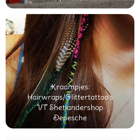
Kraampjes:
Hairwraps/Glittertattoo's
VT Shetlandershop
Depesche