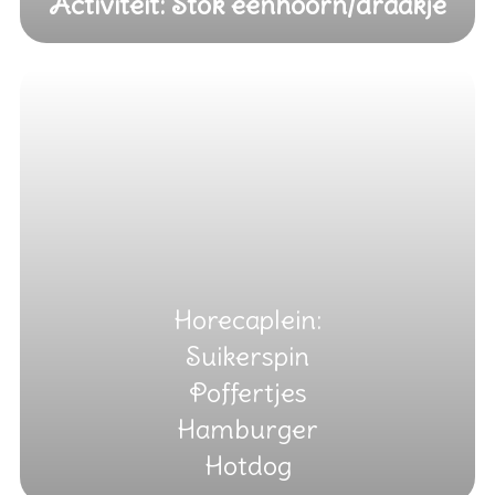
Activiteit: Stok eenhoorn/draakje
Horecaplein:
Suikerspin
Poffertjes
Hamburger
Hotdog